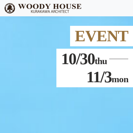
EVENT
10/30
thu
11/3
mon