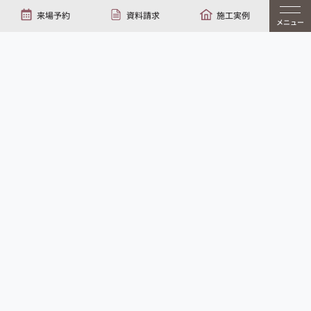
来場予約
資料請求
施工実例
TOP
イベント情報
【終了】卯でぃはうす～New Year Event～
メニュー
Event Information
イベント概要
開催日
20230114～20230115